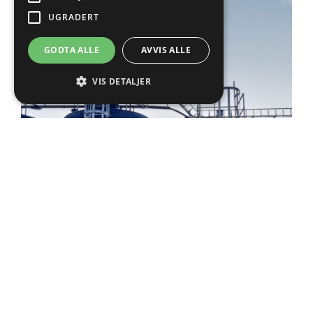
UGRADERT
GODTA ALLE
AVVIS ALLE
VIS DETALJER
Overgrunnstanker
Stående sylindriske, trykkløse