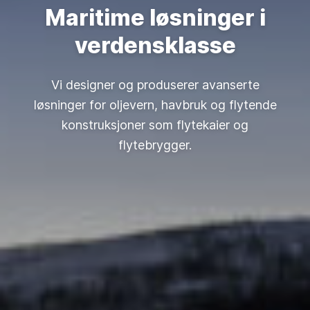
Maritime løsninger i
verdensklasse
Vi designer og produserer avanserte
løsninger for oljevern, havbruk og flytende
konstruksjoner som flytekaier og
flytebrygger.