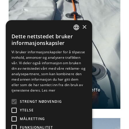
×
Dette nettstedet bruker
NORWEGIAN
informasjonskapsler
ENGLISH
Vi bruker informasjonskapsler for å tilpasse
innhold, annonser og analysere trafikken
vår. Vi deler også informasjon om bruken
din av nettstedet vårt med våre reklame- og
analysepartnere, som kan kombinere den
Presenning
med annen informasjon du har gitt dem
eller som de har samlet inn fra din bruk av
Skreddersydde pvc-produkter for tøffe
tjenestene deres.
Les mer
forhold
STRENGT NØDVENDIG
YTELSE
MÅLRETTING
FUNKSJONALITET