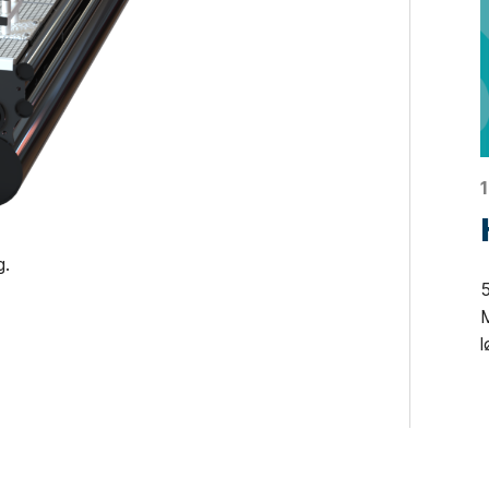
g.
5
M
l