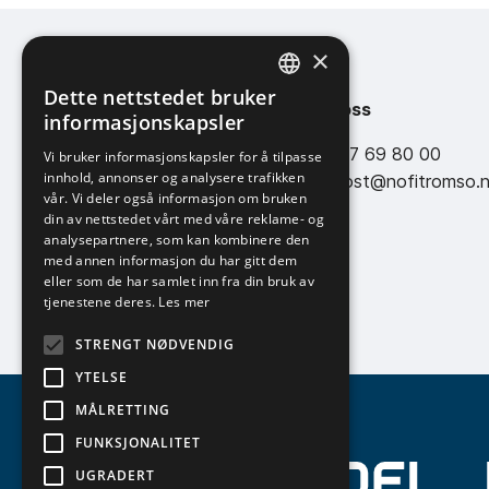
×
Dette nettstedet bruker
NOFI TROMSØ AS
Kontakt oss
NORWEGIAN
informasjonskapsler
ENGLISH
Eidvegen 642
Tlf: +47 77 69 80 00
Vi bruker informasjonskapsler for å tilpasse
innhold, annonser og analysere trafikken
9105 KVALØYA
E-post: post@nofitromso.
vår. Vi deler også informasjon om bruken
din av nettstedet vårt med våre reklame- og
Org.nr: 985 374 317
analysepartnere, som kan kombinere den
med annen informasjon du har gitt dem
eller som de har samlet inn fra din bruk av
tjenestene deres.
Les mer
STRENGT NØDVENDIG
YTELSE
MÅLRETTING
FUNKSJONALITET
UGRADERT