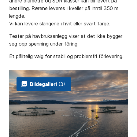
andre diametre og SDR klasser kan bli levert på
bestilling. Rørene leveres i kveiler på inntil 350 m
lengde.
Vi kan levere slangene i hvit eller svart farge.
Tester på havbruksanlegg viser at det ikke bygger
seg opp spenning under fôring.
Et pålitelig valg for stabil og problemfri fôrlevering.
Bildegalleri
(3)