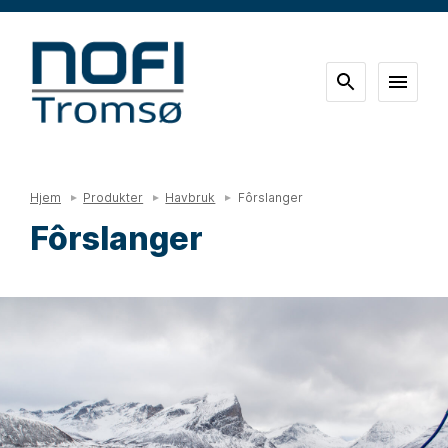
Hjem
Produkter
Havbruk
Fôrslanger
Fôrslanger