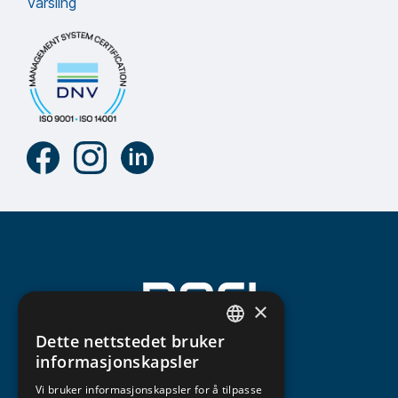
Varsling
×
Dette nettstedet bruker
NORWEGIAN
informasjonskapsler
ENGLISH
Vi bruker informasjonskapsler for å tilpasse