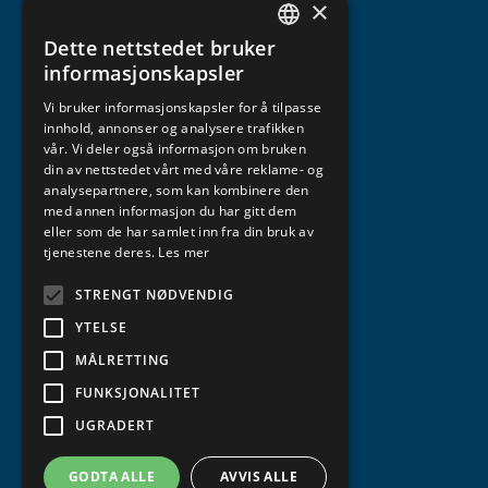
×
Dette nettstedet bruker
NORWEGIAN
informasjonskapsler
ENGLISH
Vi bruker informasjonskapsler for å tilpasse
innhold, annonser og analysere trafikken
vår. Vi deler også informasjon om bruken
din av nettstedet vårt med våre reklame- og
analysepartnere, som kan kombinere den
med annen informasjon du har gitt dem
eller som de har samlet inn fra din bruk av
tjenestene deres.
Les mer
STRENGT NØDVENDIG
YTELSE
MÅLRETTING
FUNKSJONALITET
UGRADERT
GODTA ALLE
AVVIS ALLE