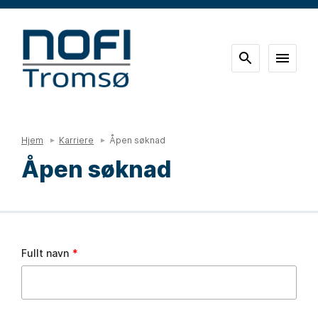
Hjem
Karriere
Åpen søknad
Åpen søknad
Leave
Fullt navn
this
field
blank