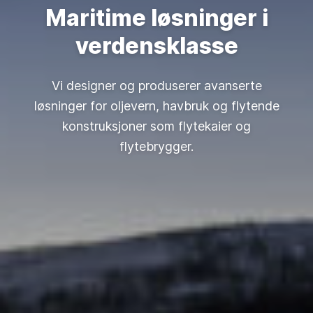
Maritime løsninger i
verdensklasse
Vi designer og produserer avanserte
løsninger for oljevern, havbruk og flytende
konstruksjoner som flytekaier og
flytebrygger.