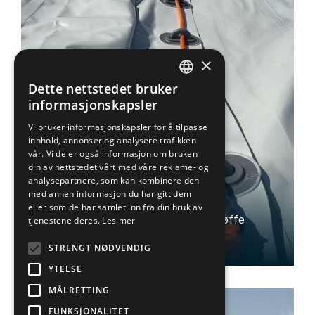
×
Dette nettstedet bruker
NORWEGIAN
informasjonskapsler
ENGLISH
Vi bruker informasjonskapsler for å tilpasse
innhold, annonser og analysere trafikken
vår. Vi deler også informasjon om bruken
din av nettstedet vårt med våre reklame- og
analysepartnere, som kan kombinere den
Presenning
med annen informasjon du har gitt dem
eller som de har samlet inn fra din bruk av
Skreddersydde pvc-produkter for tøffe
tjenestene deres.
Les mer
forhold
STRENGT NØDVENDIG
YTELSE
MÅLRETTING
FUNKSJONALITET