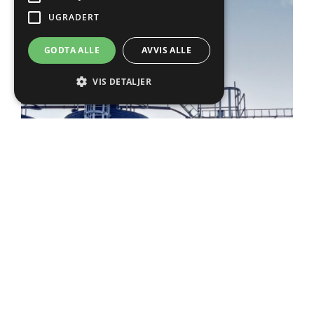
UGRADERT
GODTA ALLE
AVVIS ALLE
VIS DETALJER
Overgrunnstanker
Stående sylindriske, trykkløse